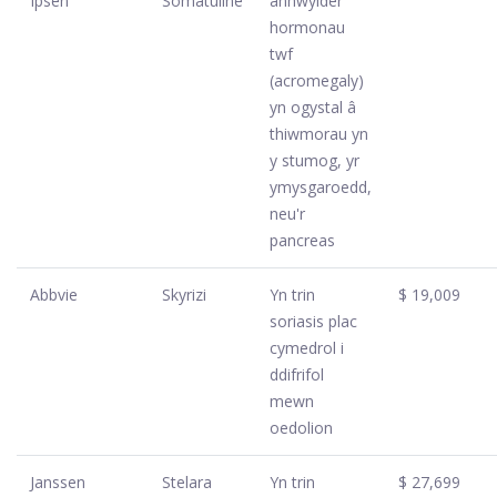
Ipsen
Somatuline
anhwylder
hormonau
twf
(acromegaly)
yn ogystal â
thiwmorau yn
y stumog, yr
ymysgaroedd,
neu'r
pancreas
Abbvie
Skyrizi
Yn trin
$ 19,009
soriasis plac
cymedrol i
ddifrifol
mewn
oedolion
Janssen
Stelara
Yn trin
$ 27,699