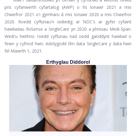
pris cyfanwerth cyfartalog (AWP) o fis Ionawr 2021 a mis
Chwefror 2021 o'i gymharu â mis Ionawr 2020 a mis Chwefror
2020. Roedd cyffuriau'n seiliedig ar NDC's ar gyfer cyfaint
hawliadau RxSense a SingleCare yn 2020 a phrisiau Medi-Span.
Wedi'u heithrio roedd cyffuriau nad oedd ganddynt hawliad o
fewn y cyfnod hwn. Adolygodd tîm data SingleCare y data hwn
fel Mawrth 1, 2021.
Erthyglau Diddorol