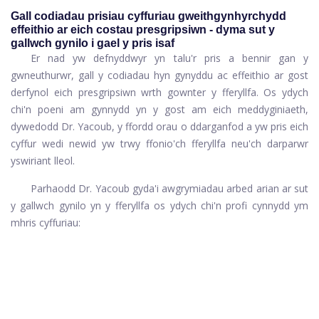
Gall codiadau prisiau cyffuriau gweithgynhyrchydd
effeithio ar eich costau presgripsiwn - dyma sut y
gallwch gynilo i gael y pris isaf
Er nad yw defnyddwyr yn talu'r pris a bennir gan y
gwneuthurwr, gall y codiadau hyn gynyddu ac effeithio ar gost
derfynol eich presgripsiwn wrth gownter y fferyllfa. Os ydych
chi'n poeni am gynnydd yn y gost am eich meddyginiaeth,
dywedodd Dr. Yacoub, y ffordd orau o ddarganfod a yw pris eich
cyffur wedi newid yw trwy ffonio'ch fferyllfa neu'ch darparwr
yswiriant lleol.
Parhaodd Dr. Yacoub gyda'i awgrymiadau arbed arian ar sut
y gallwch gynilo yn y fferyllfa os ydych chi'n profi cynnydd ym
mhris cyffuriau: