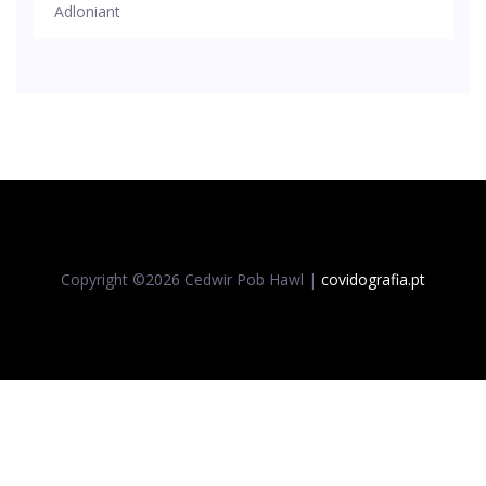
Adloniant
Copyright ©
2026 Cedwir Pob Hawl |
covidografia.pt