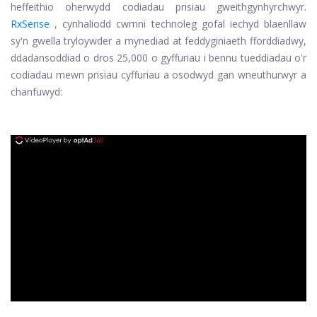
heffeithio oherwydd codiadau prisiau gweithgynhyrchwyr.
RxSense
, cynhaliodd cwmni technoleg gofal iechyd blaenllaw
sy'n gwella tryloywder a mynediad at feddyginiaeth fforddiadwy,
ddadansoddiad o dros 25,000 o gyffuriau i bennu tueddiadau o'r
codiadau mewn prisiau cyffuriau a osodwyd gan wneuthurwyr a
chanfuwyd:
ad