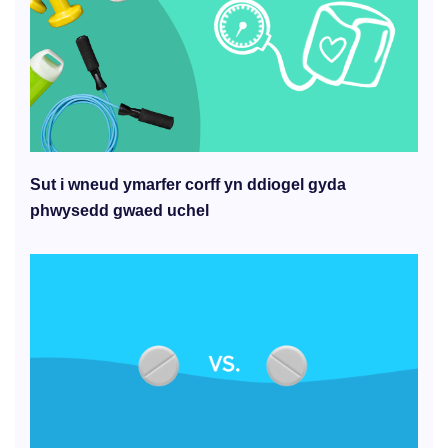
Sut i wneud ymarfer corff yn ddiogel gyda
phwysedd gwaed uchel