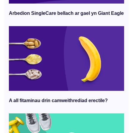
Arbedion SingleCare bellach ar gael yn Giant Eagle
A all fitaminau drin camweithrediad erectile?