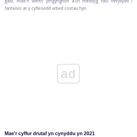
gael, mae'n werth ymgynghori â'ch meddyg neu fferyllydd i
fanteisio ar y cyfleoedd arbed costau hyn.
ad
Mae'r cyffur drutaf yn cynyddu yn 2021