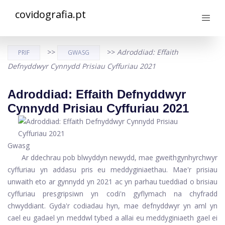
covidografia.pt
>>
>>
Adroddiad: Effaith
PRIF
GWASG
Defnyddwyr Cynnydd Prisiau Cyffuriau 2021
Adroddiad: Effaith Defnyddwyr
Cynnydd Prisiau Cyffuriau 2021
Gwasg
Ar ddechrau pob blwyddyn newydd, mae gweithgynhyrchwyr
cyffuriau yn addasu pris eu meddyginiaethau. Mae'r prisiau
unwaith eto ar gynnydd yn 2021 ac yn parhau tueddiad o brisiau
cyffuriau presgripsiwn yn codi'n gyflymach na chyfradd
chwyddiant. Gyda'r codiadau hyn, mae defnyddwyr yn aml yn
cael eu gadael yn meddwl tybed a allai eu meddyginiaeth gael ei