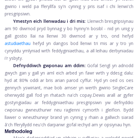
gwirio i weld pa fferyllfa sy'n cynnig y pris isaf i chi lenwi'ch
presgripsiwn.
Ymestyn eich llenwadau i dri mis:
Llenwch bresgripsiynau
am 90 diwrnod pryd bynnag y bo hynny'n bosibl - nid yn unig y
gall gostio llai na llenwi 30 diwrnod ar y tro, ond hefyd
astudiaethau
hefyd yn dangos bod llenwi tri mis ar y tro yn
cynyddu ymlyniad wrth feddyginiaethau, a all leihau derbyniadau
i'r ysbyty.
Defnyddiwch gwponau am ddim:
Gofal Sengl
yn adnodd
gwych gan y gall yn aml eich arbed yn fawr wrth y ddesg dalu:
hyd at 80% oddi ar bris arian parod cyffur. Hyd yn oed os oes
gennych yswiriant, mae bob amser yn werth gwirio SingleCare
oherwydd gall fod yn rhatach na'ch copay.
Dewis arall ar gyfer
gostyngiadau ar feddyginiaethau presgripsiwn yw defnyddio
cwponau gwneuthurwr neu raglenni cymorth i gleifion. Bydd
llawer o wneuthurwyr brand yn cynnig y rhain a gallwch siarad
â'ch fferyllydd neu'ch darparwr gofal iechyd am yr opsiynau hyn.
Methodoleg
Mae'r dadansoddiad yn olrhain y cyffuriau a welodd newid