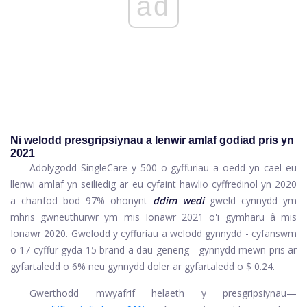
ad
Ni welodd presgripsiynau a lenwir amlaf godiad pris yn
2021
Adolygodd SingleCare y 500 o gyffuriau a oedd yn cael eu
llenwi amlaf yn seiliedig ar eu cyfaint hawlio cyffredinol yn 2020
a chanfod bod 97% ohonynt
ddim wedi
gweld cynnydd ym
mhris gwneuthurwr ym mis Ionawr 2021 o'i gymharu â mis
Ionawr 2020. Gwelodd y cyffuriau a welodd gynnydd - cyfanswm
o 17 cyffur gyda 15 brand a dau generig - gynnydd mewn pris ar
gyfartaledd o 6% neu gynnydd doler ar gyfartaledd o $ 0.24.
Gwerthodd mwyafrif helaeth y presgripsiynau—