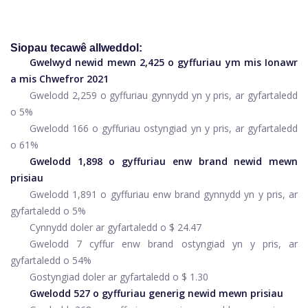
Siopau tecawê allweddol:
Gwelwyd newid mewn 2,425 o gyffuriau ym mis Ionawr
a mis Chwefror 2021
Gwelodd 2,259 o gyffuriau gynnydd yn y pris, ar gyfartaledd
o 5%
Gwelodd 166 o gyffuriau ostyngiad yn y pris, ar gyfartaledd
o 61%
Gwelodd 1,898 o gyffuriau enw brand newid mewn
prisiau
Gwelodd 1,891 o gyffuriau enw brand gynnydd yn y pris, ar
gyfartaledd o 5%
Cynnydd doler ar gyfartaledd o $ 24.47
Gwelodd 7 cyffur enw brand ostyngiad yn y pris, ar
gyfartaledd o 54%
Gostyngiad doler ar gyfartaledd o $ 1.30
Gwelodd 527 o gyffuriau generig newid mewn prisiau