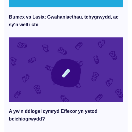
Bumex vs Lasix: Gwahaniaethau, tebygrwydd, ac
sy'n well i chi
A yw'n ddiogel cymryd Effexor yn ystod
beichiogrwydd?