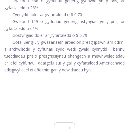
Gwelodd 368 o gyffuriau generig gynnydd yn y pris, ar
gyfartaledd o 26%
Cynnydd doler ar gyfartaledd o $ 0.70
Gwelodd 159 o gyffuriau generig ostyngiad yn y pris, ar
gyfartaledd o 61%
Gostyngiad doler ar gyfartaledd o $ 6.79
Gofal Sengl
, y gwasanaeth arbedion presgripsiwn am ddim,
a archwiliodd y cyffuriau sydd wedi gweld cynnydd i bennu
tueddiadau prisio presgripsiynau ehangach a mewnwelediadau
ar lefel cyffuriau i ddatgelu sut y gall y cyfartaledd Americanaidd
ddisgwyl cael ei effeithio gan y newidiadau hyn.