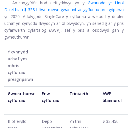
Amcangyfrifir bod defnyddwyr yn y
Gwariodd yr Unol
Daleithiau $ 358 biliwn mewn gwariant ar gyffuriau presgripsiwn
yn 2020. Adolygodd SingleCare y cyffuriau a welodd y ddoler
uchaf yn cynyddu flwyddyn ar ôl blwyddyn, yn seiliedig ar y pris
cyfanwerth cyfartalog (AWP), sef y pris a osodwyd gan y
gwneuthurwr.
Y cynnydd
uchaf ym
mhris
cyffuriau
presgripsiwn
Gwneuthurwr
Enw
Triniaeth
AWP
cyffuriau
cyffuriau
blaenorol
Biofferyllol
Depo
Yn trin
$ 33,450