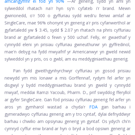
amcangyfrifir ei fod yn 90%
—Ar generig, sydd yn aml yn
sylweddol rhatach na'r hyn sy'n cyfateb i'r brand. Mewn
gwirionedd, o'r 500 o gyffuriau sydd wedi'u llenwi amlaf ar
SingleCare, mae 96% ohonynt yn generig a'r pris cyfanwerthol ar
gyfartaledd yw $ 3.45, sydd $ 2.07 yn rhatach na phris cyffuriau
brand ar gyfartaledd o fewn y 500 uchaf. Felly, er gwaethaf y
cynnydd eleni yn prisiau cyffuriau gwneuthurwr yn gyffredinol,
mae'n debyg na fydd mwyafrif yr Americanwyr yn gweld newid
sylweddol yn y pris, os o gwbl, am eu meddyginiaethau generig.
Pan fydd gweithgynhyrchwyr cyffuriau yn gosod prisiau
newydd ym mis Ionawr a mis Gorffennaf, rydym fel arfer yn
disgwyl y bydd meddyginiaethau brand yn gweld y cynnydd
mwyaf, meddai Ramzi Yacoub, Pharm. D., prif swyddog fferyllol
ar gyfer SingleCare. Gan fod prisiau cyffuriau generig fel arfer yn
aros yn gymharol wastad a chyda'r
FDA
gan barhau i
gymeradwyo cyffuriau generig am y tro cyntaf, dylai defnyddwyr
barhau i chwilio am opsiynau generig yn gyntaf. Os ydych chi'n
cymryd cyffur enw brand ar hyn o bryd a bod opsiwn generig ar