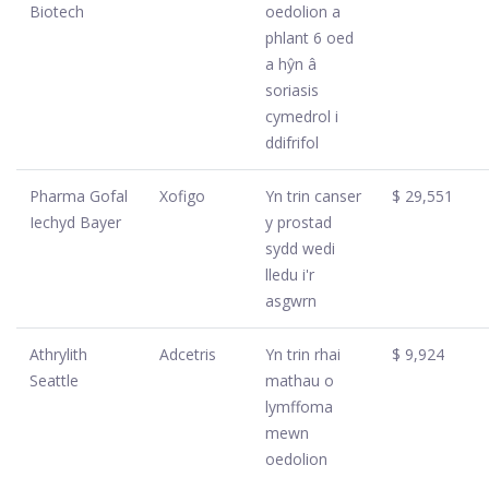
Biotech
oedolion a
phlant 6 oed
a hŷn â
soriasis
cymedrol i
ddifrifol
Pharma Gofal
Xofigo
Yn trin canser
$ 29,551
Iechyd Bayer
y prostad
sydd wedi
lledu i'r
asgwrn
Athrylith
Adcetris
Yn trin rhai
$ 9,924
Seattle
mathau o
lymffoma
mewn
oedolion