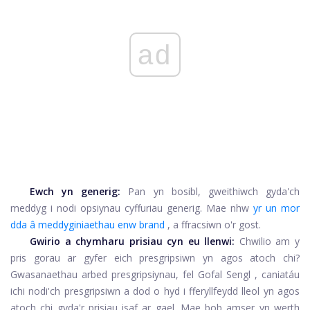
ad
Ewch yn generig:
Pan yn bosibl, gweithiwch gyda'ch
meddyg i nodi opsiynau cyffuriau generig. Mae nhw
yr un mor
dda â meddyginiaethau enw brand
, a ffracsiwn o'r gost.
Gwirio a chymharu prisiau cyn eu llenwi:
Chwilio am y
pris gorau ar gyfer eich presgripsiwn yn agos atoch chi?
Gwasanaethau arbed presgripsiynau, fel
Gofal Sengl
, caniatáu
ichi nodi'ch presgripsiwn a dod o hyd i fferyllfeydd lleol yn agos
atoch chi gyda'r prisiau isaf ar gael. Mae bob amser yn werth