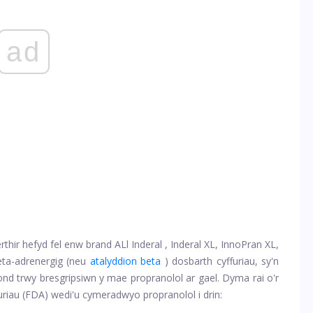
ad
rthir hefyd fel enw brand
ALl Inderal
, Inderal XL, InnoPran XL,
eta-adrenergig (neu
atalyddion beta
) dosbarth cyffuriau, sy'n
 ond trwy bresgripsiwn y mae propranolol ar gael. Dyma rai o'r
furiau (FDA) wedi'u cymeradwyo
propranolol
i drin: