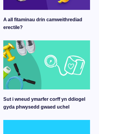
A all fitaminau drin camweithrediad
erectile?
Sut i wneud ymarfer corff yn ddiogel
gyda phwysedd gwaed uchel