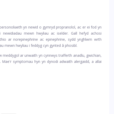
personoliaeth yn newid o gymryd propranolol, ac er ei fod yn
si newidiadau mewn hwyliau ac iselder. Gall hefyd achosi
thio ar norepinephrine ac epinephrine, sydd ynghlwm wrth
au mewn hwyliau i feddyg cyn gynted â phosibl.
lw meddygol ar unwaith yn cynnwys trafferth anadlu, gwichian,
. Mae'r symptomau hyn yn dynodi adwaith alergaidd, a allai