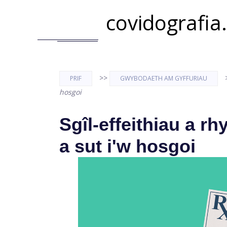
covidografia
>>
PRIF
GWYBODAETH AM GYFFURIAU
hosgoi
Sgîl-effeithiau a r
a sut i'w hosgoi