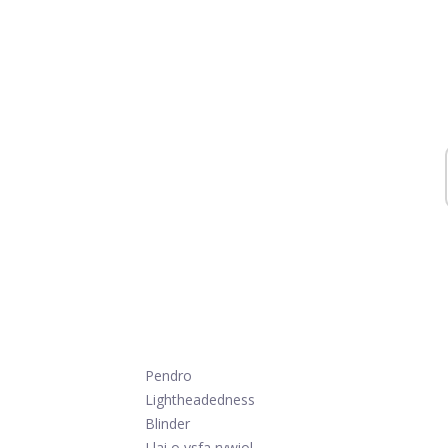
Pendro
Lightheadedness
Blinder
Llai o ysfa rywiol