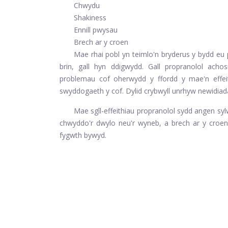
Chwydu
Shakiness
Ennill pwysau
Brech ar y croen
Mae rhai pobl yn teimlo'n bryderus y bydd eu 
brin, gall hyn ddigwydd. Gall propranolol acho
problemau cof oherwydd y ffordd y mae'n effei
swyddogaeth y cof. Dylid crybwyll unrhyw newidiad
Mae sgîl-effeithiau propranolol sydd angen sy
chwyddo'r dwylo neu'r wyneb, a brech ar y croen
fygwth bywyd.