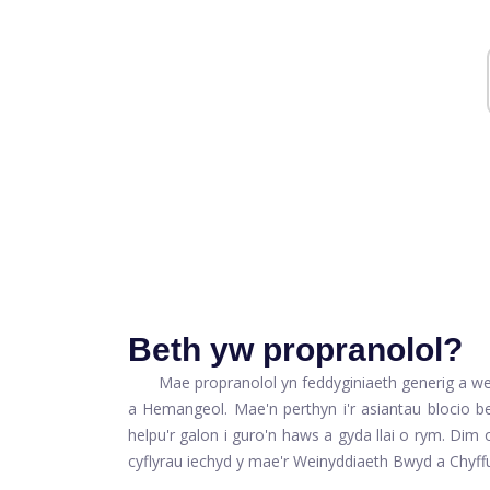
Beth yw propranolol?
Mae propranolol yn feddyginiaeth generig a we
a Hemangeol. Mae'n perthyn i'r asiantau blocio b
helpu'r galon i guro'n haws a gyda llai o rym. Dim
cyflyrau iechyd y mae'r Weinyddiaeth Bwyd a Chyf