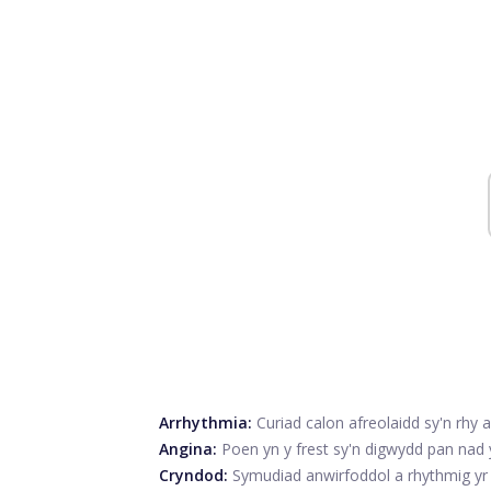
Arrhythmia:
Curiad calon afreolaidd sy'n rhy a
Angina:
Poen yn y frest sy'n digwydd pan nad y
Cryndod:
Symudiad anwirfoddol a rhythmig yr a