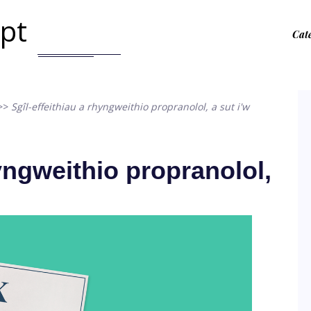
.pt
Cat
>>
Sgîl-effeithiau a rhyngweithio propranolol, a sut i'w
hyngweithio propranolol,