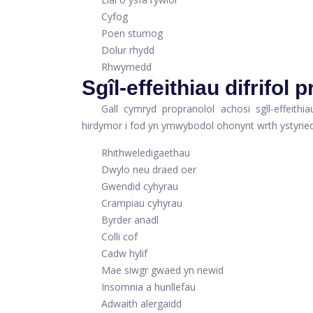
Cyfog
Poen stumog
Dolur rhydd
Rhwymedd
Sgîl-effeithiau difrifol 
Gall cymryd propranolol achosi sgîl-effeithiau 
hirdymor i fod yn ymwybodol ohonynt wrth ystyrie
Rhithweledigaethau
Dwylo neu draed oer
Gwendid cyhyrau
Crampiau cyhyrau
Byrder anadl
Colli cof
Cadw hylif
Mae siwgr gwaed yn newid
Insomnia a hunllefau
Adwaith alergaidd