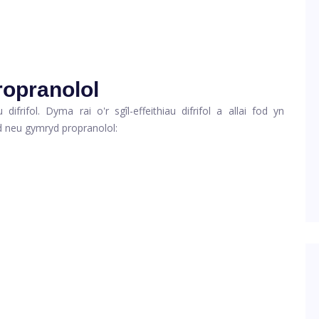
propranolol
difrifol. Dyma rai o'r sgîl-effeithiau difrifol a allai fod yn
d neu gymryd propranolol: