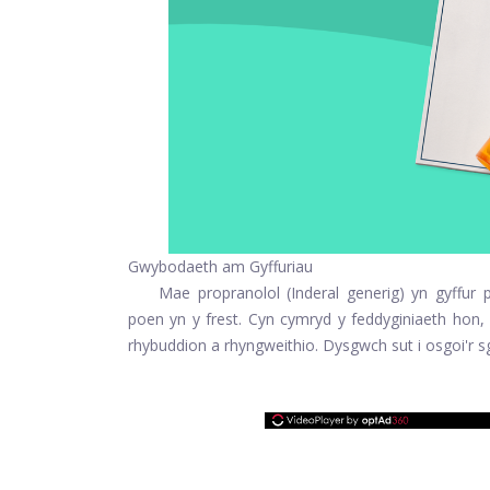
Gwybodaeth am Gyffuriau
Mae propranolol (Inderal generig) yn gyffur
poen yn y frest. Cyn cymryd y feddyginiaeth hon, d
rhybuddion a rhyngweithio. Dysgwch sut i osgoi'r sgî