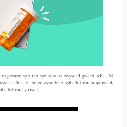
 presgripsiwn sy'n trin symptomau pwysedd gwaed uchel, fel
ylai cleifion fod yn ymwybodol o sgîl-effeithiau propranolol,
l-effeithiau hyn isod.