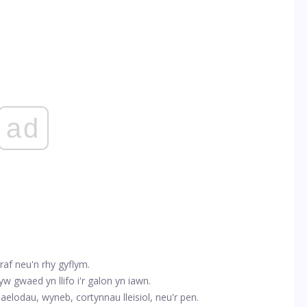
ad
raf neu'n rhy gyflym.
w gwaed yn llifo i'r galon yn iawn.
elodau, wyneb, cortynnau lleisiol, neu'r pen
.