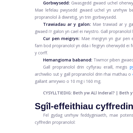
Gorbwysedd:
Gwasgedd gwaed uchel
oherwy
Mae lefelau pwysedd gwaed uchel yn unrhyw b
propranolol â diwretig, yn trin gorbwysedd.
Trawiadau ar y galon:
Mae trawiad ar y ga
gwaed i'r galon yn cael ei rwystro. Gall propranolol 
Cur pen meigryn:
Mae meigryn yn gur pen ei
farn bod propranolol yn dda i feigryn oherwydd ei 
y corff.
Hemangioma babanod:
Tiwmor piben gwaed a
Gall propranolol drin cyflyrau eraill, megis
p
archwilio sut y gall propranolol drin rhai mathau o
gallant amrywio o 10 mg i 160 mg.
CYSYLLTIEDIG: Beth yw ALl Inderal? | Beth 
Sgîl-effeithiau cyffredi
Fel gydag unrhyw feddyginiaeth, mae potensia
cyffredin propranolol: