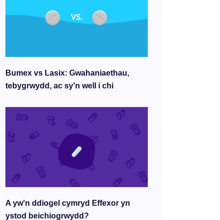
Bumex vs Lasix: Gwahaniaethau,
tebygrwydd, ac sy'n well i chi
A yw'n ddiogel cymryd Effexor yn
ystod beichiogrwydd?