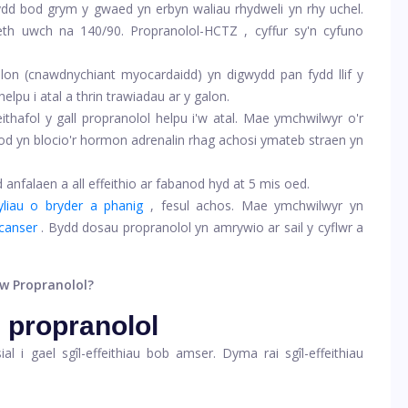
dd bod grym y gwaed yn erbyn waliau rhydweli yn rhy uchel.
eth uwch na 140/90.
Propranolol-HCTZ
, cyffur sy'n cyfuno
lon (cnawdnychiant myocardaidd) yn digwydd pan fydd llif y
helpu i atal a thrin trawiadau ar y galon.
thafol y gall propranolol helpu i'w atal. Mae ymchwilwyr o'r
fod yn blocio'r hormon adrenalin rhag achosi ymateb straen yn
nfalaen a all effeithio ar fabanod hyd at 5 mis oed.
yliau o bryder a phanig
, fesul achos. Mae ymchwilwyr yn
canser
. Bydd dosau propranolol yn amrywio ar sail y cyflwr a
yw Propranolol?
n propranolol
l i gael sgîl-effeithiau bob amser. Dyma rai sgîl-effeithiau