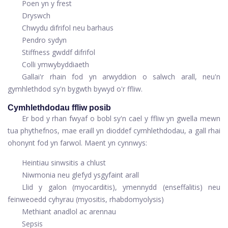
Poen yn y frest
Dryswch
Chwydu difrifol neu barhaus
Pendro sydyn
Stiffness gwddf difrifol
Colli ymwybyddiaeth
Gallai'r rhain fod yn arwyddion o salwch arall, neu'n
gymhlethdod sy'n bygwth bywyd o'r ffliw.
Cymhlethdodau ffliw posib
Er bod y rhan fwyaf o bobl sy'n cael y ffliw yn gwella mewn
tua phythefnos, mae eraill yn dioddef cymhlethdodau, a gall rhai
ohonynt fod yn farwol. Maent yn cynnwys:
Heintiau sinwsitis a chlust
Niwmonia neu glefyd ysgyfaint arall
Llid y galon (myocarditis), ymennydd (enseffalitis) neu
feinweoedd cyhyrau (myositis, rhabdomyolysis)
Methiant anadlol ac arennau
Sepsis