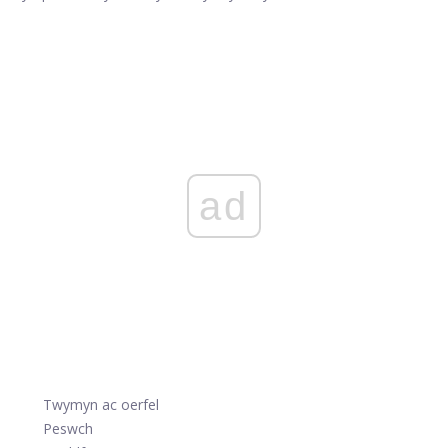
ad
Twymyn ac oerfel
Peswch