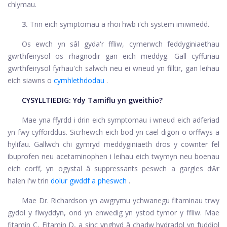
chlymau.
3.
Trin eich symptomau a rhoi hwb i'ch system imiwnedd.
Os ewch yn sâl gyda'r ffliw, cymerwch feddyginiaethau
gwrthfeirysol os rhagnodir gan eich meddyg. Gall cyffuriau
gwrthfeirysol fyrhau'ch salwch neu ei wneud yn filltir, gan leihau
eich siawns o
cymhlethdodau
.
CYSYLLTIEDIG:
Ydy Tamiflu yn gweithio?
Mae yna ffyrdd i drin eich symptomau i wneud eich adferiad
yn fwy cyfforddus. Sicrhewch eich bod yn cael digon o orffwys a
hylifau. Gallwch chi gymryd meddyginiaeth dros y cownter fel
ibuprofen
neu
acetaminophen
i leihau eich twymyn neu boenau
eich corff, yn ogystal â suppressants peswch a gargles dŵr
halen i'w trin
dolur gwddf a pheswch
.
Mae Dr. Richardson yn awgrymu ychwanegu fitaminau trwy
gydol y flwyddyn, ond yn enwedig yn ystod tymor y ffliw. Mae
fitamin C, Fitamin D, a sinc ynghyd â chadw hydradol yn fuddiol