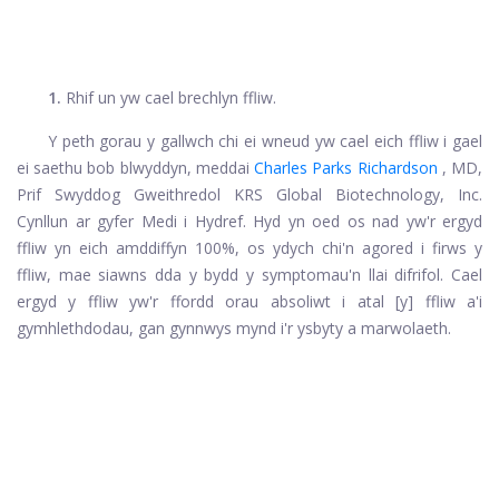
1.
Rhif un yw cael brechlyn ffliw.
Y peth gorau y gallwch chi ei wneud yw cael eich ffliw i gael
ei saethu bob blwyddyn, meddai
Charles Parks Richardson
, MD,
Prif Swyddog Gweithredol KRS Global Biotechnology, Inc.
Cynllun ar gyfer Medi i Hydref. Hyd yn oed os nad yw'r ergyd
ffliw yn eich amddiffyn 100%, os ydych chi'n agored i firws y
ffliw, mae siawns dda y bydd y symptomau'n llai difrifol. Cael
ergyd y ffliw yw'r ffordd orau absoliwt i atal [y] ffliw a'i
gymhlethdodau, gan gynnwys mynd i'r ysbyty a marwolaeth.