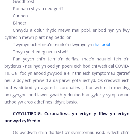
Gwddf tost
Poenau cyhyrau neu gorff
Cur pen
Blinder
Chwydu a dolur rhydd mewn rhai pobl, er bod hyn yn fwy
cyffredin mewn plant nag oedolion.
Twymyn uchel neu'n teimlo'n dwymyn yn
rhai pobl
Trwyn yn rhedeg neu'n stwff
Pan ydych chi'n teimlo'n ddiflas, mae'n naturiol teimlo'n
bryderus - neu hyd yn oed yn poeni eich bod chi wedi dal COVID-
19. Gall fod yn anodd gwybod a ellir trin eich symptomau gartref
neu a ddylech ymweld â darparwr gofal iechyd. Os credwch eich
bod wedi bod yn agored i coronafirws, ffoniwch eich meddyg
am gyngor, ond lawer gwaith y driniaeth ar gyfer y symptomau
uchod yw aros adref nes iddynt basio.
CYSYLLTIEDIG:
Coronafirws yn erbyn y ffliw yn erbyn
annwyd cyffredin
Os byddwch chi'n dioddef o'r symptomau isod, rydych chi'n