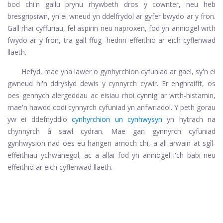
bod chi'n gallu prynu rhywbeth dros y cownter, neu heb
bresgripsiwn, yn ei wneud yn ddelfrydol ar gyfer bwydo ar y fron.
Gall rhai cyffuriau, fel aspirin neu naproxen, fod yn anniogel wrth
fwydo ar y fron, tra gall ffug -hedrin effeithio ar eich cyflenwad
llaeth.
Hefyd, mae yna lawer o gynhyrchion cyfuniad ar gael, sy'n ei
gwneud hi'n ddryslyd dewis y cynnyrch cywir. Er enghraifft, os
oes gennych alergeddau ac eisiau rhoi cynnig ar wrth-histamin,
mae'n hawdd codi cynnyrch cyfuniad yn anfwriadol. Y peth gorau
yw ei ddefnyddio
cynhyrchion un cynhwysyn
yn hytrach na
chynnyrch â sawl cydran. Mae gan gynnyrch cyfuniad
gynhwysion nad oes eu hangen arnoch chi, a all arwain at sgîl-
effeithiau ychwanegol, ac a allai fod yn anniogel i'ch babi neu
effeithio ar eich cyflenwad llaeth.