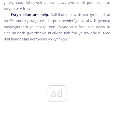
yr wythnos. Arhoswch o leiaf ddwy awr ar ôl pob diod cyn
bwydo ar y fron.
Estyn allan am help.
Gall llawer o weithwyr gofal iechyd
proffesiynol cymwys eich helpu i benderfynu a allwch gymryd
meddyginiaeth yn ddiogel wrth fwydo ar y fron. Pan ddaw at
eich un bach gwerthfawr, ni allwch fyth fod yn rhy ofalus. Mae
rhai ffynonellau defnyddiol yn cynnwys:
ad