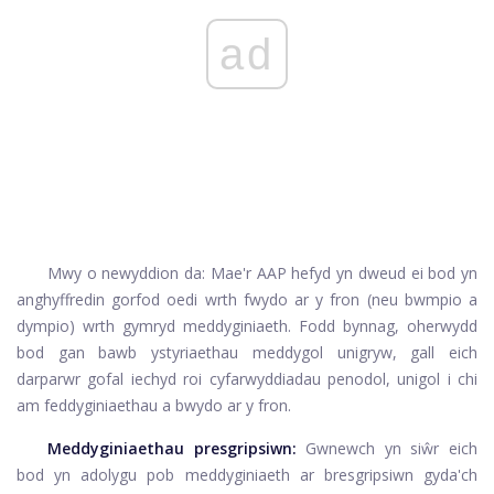
ad
Mwy o newyddion da: Mae'r AAP hefyd yn dweud ei bod yn
anghyffredin gorfod oedi wrth fwydo ar y fron (neu bwmpio a
dympio) wrth gymryd meddyginiaeth. Fodd bynnag, oherwydd
bod gan bawb ystyriaethau meddygol unigryw, gall eich
darparwr gofal iechyd roi cyfarwyddiadau penodol, unigol i chi
am feddyginiaethau a bwydo ar y fron.
Meddyginiaethau presgripsiwn:
Gwnewch yn siŵr eich
bod yn adolygu pob meddyginiaeth ar bresgripsiwn gyda'ch