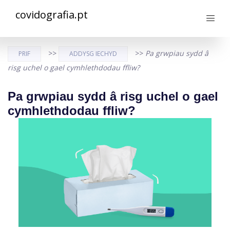
covidografia.pt
>>
>>
Pa grwpiau sydd â
PRIF
ADDYSG IECHYD
risg uchel o gael cymhlethdodau ffliw?
Pa grwpiau sydd â risg uchel o gael
cymhlethdodau ffliw?