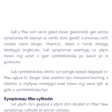
Gall y ffliw eich taro’n galed mewn gwirionedd, gan achosi
symptomau fel twymyn ac oerfel, dolur gwddf, a phoenau corff,
meddai Karen Berger, Pharm.D., Aelod o Fwrdd Adolygu
Meddygol SingleCare. Gall symptomau waethygu os ydych
mewn risg uchel o gael cymhlethdodau pe baech yn ei
gontractio.
Gall cymhlethdodau difrifol sy'n peryglu bywyd ddigwydd o'r
ffliw, eglura Dr. Berger. Mae oedolion hŷn, menywod beichiog, a
chleifion â chyflyrau meddygol eraill mewn risg uwch fyth ar
gyfer y cymhlethdodau hyn.
Symptomau ffliw cyffredin
Sut ydych chi'n gwybod a ydych chi'n dioddef o'r ffliw? Mae
symptomau cyffredin yn aml yn cynnwys: