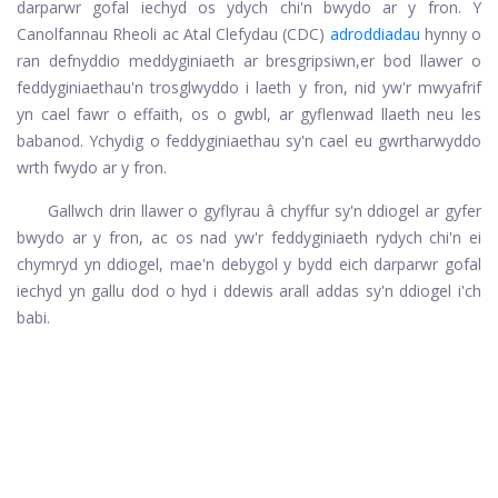
darparwr gofal iechyd os ydych chi'n bwydo ar y fron. Y
Canolfannau Rheoli ac Atal Clefydau (CDC)
adroddiadau
hynny o
ran defnyddio meddyginiaeth ar bresgripsiwn,
er bod llawer o
feddyginiaethau'n trosglwyddo i laeth y fron, nid yw'r mwyafrif
yn cael fawr o effaith, os o gwbl, ar gyflenwad llaeth neu les
babanod. Ychydig o feddyginiaethau sy'n cael eu gwrtharwyddo
wrth fwydo ar y fron.
Gallwch drin llawer o gyflyrau â chyffur sy'n ddiogel ar gyfer
bwydo ar y fron, ac os nad yw'r feddyginiaeth rydych chi'n ei
chymryd yn ddiogel, mae'n debygol y bydd eich darparwr gofal
iechyd yn gallu dod o hyd i ddewis arall addas sy'n ddiogel i'ch
babi.