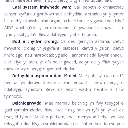
farics milwrol, mewn mwy o berygl o gymhlethdodau ffliw.
Cael system imiwnedd wan:
Gall popeth o driniaethau
canser, cyffuriau gwrth-wrthod, defnyddio steroidau yn y tymor
hir, derbyn trawsblaniad organ, a chael canser y gwaed neu HIV /
AIDS wanhau'ch system imiwnedd a'i gwneud hi'n haws i chi
fynd yn sâl gyda'r ffliw. a datblygu cymhlethdodau.
Bod â chyflwr cronig:
Os oes gennych asthma, clefyd
rhwystrol cronig yr ysgyfaint, diabetes, clefyd y galon, clefyd
niwrolegol neu niwroddatblygiadol, annormaledd llwybr anadlu,
a chlefyd yr aren, yr afu neu'r gwaed, ac yn dal y ffliw rydych
mewn mwy o berygl o gymhlethdodau.
Defnyddio aspirin o dan 19 oed:
Mae pobl sy'n iau na 19
oed ac yn derbyn therapi aspirin tymor hir mewn perygl o
ddatblygu syndrom Reye os ydynt wedi'u heintio â ffliw
tymhorol.
Beichiogrwydd:
Mae mamau beichiog yn fwy tebygol o
gael cymhlethdodau ffliw. Mae'r risg hon yn tyfu yn yr ail a'r
trydydd tymor. Ar ôl y partwm, mae menywod hefyd yn fwy
tebygol o ddatblygu cymhlethdodau os cânt eu heintio cyn pen