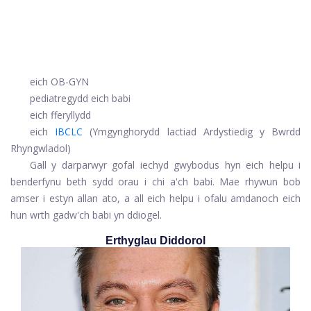
eich OB-GYN
pediatregydd eich babi
eich fferyllydd
eich
IBCLC
(Ymgynghorydd lactiad Ardystiedig y Bwrdd
Rhyngwladol)
Gall y darparwyr gofal iechyd gwybodus hyn eich helpu i
benderfynu beth sydd orau i chi a'ch babi. Mae rhywun bob
amser i estyn allan ato, a all eich helpu i ofalu amdanoch eich
hun wrth gadw'ch babi yn ddiogel.
Erthyglau Diddorol