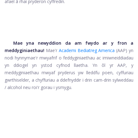
afael â rhai pryderon cyffredin.
Mae yna newyddion da am fwydo ar y fron a
meddyginiaethau!
Mae'r
Academi Bediatreg America
(AAP) yn
nodi hynny
mae'r mwyafrif o feddyginiaethau ac imiwneiddiadau
yn ddiogel yn ystod cyfnod llaetha. Yn ôl yr AAP, y
meddyginiaethau mwyaf pryderus yw lleddfu poen, cyffuriau
gwrthiselder, a chyffuriau a ddefnyddir i drin cam-drin sylweddau
/ alcohol neu roi'r gorau i ysmygu.