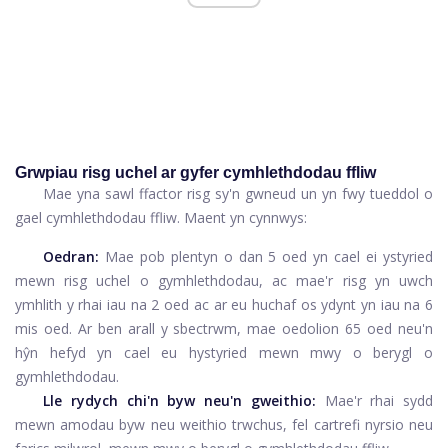
Grwpiau risg uchel ar gyfer cymhlethdodau ffliw
Mae yna sawl ffactor risg sy'n gwneud un yn fwy tueddol o
gael cymhlethdodau ffliw. Maent yn cynnwys:
Oedran:
Mae pob plentyn o dan 5 oed yn cael ei ystyried
mewn risg uchel o gymhlethdodau, ac mae'r risg yn uwch
ymhlith y rhai iau na 2 oed ac ar eu huchaf os ydynt yn iau na 6
mis oed. Ar ben arall y sbectrwm, mae oedolion 65 oed neu'n
hŷn hefyd yn cael eu hystyried mewn mwy o berygl o
gymhlethdodau.
Lle rydych chi'n byw neu'n gweithio:
Mae'r rhai sydd
mewn amodau byw neu weithio trwchus, fel cartrefi nyrsio neu