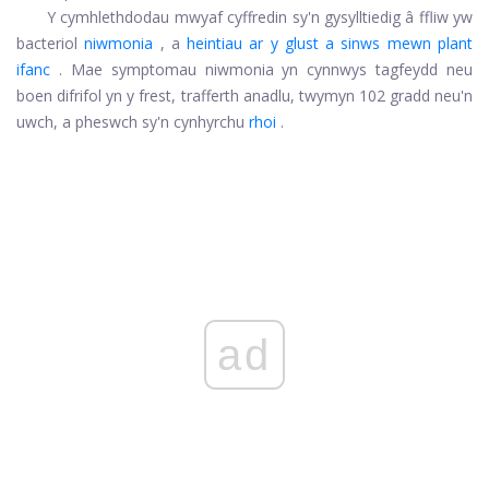
Y cymhlethdodau mwyaf cyffredin sy'n gysylltiedig â ffliw yw
bacteriol
niwmonia
, a
heintiau ar y glust a sinws mewn plant
ifanc
. Mae symptomau niwmonia yn cynnwys tagfeydd neu
boen difrifol yn y frest, trafferth anadlu, twymyn 102 gradd neu'n
uwch, a pheswch sy'n cynhyrchu
rhoi
.
ad