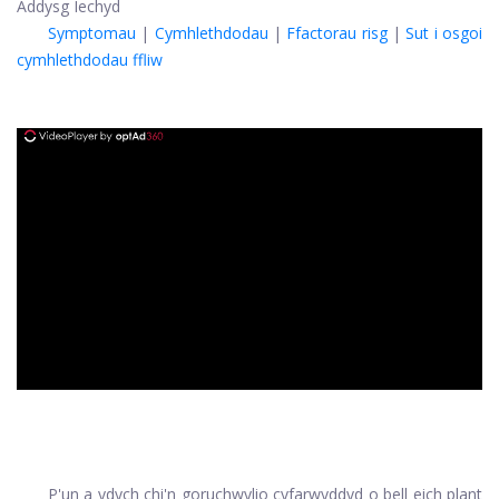
Addysg Iechyd
Symptomau
|
Cymhlethdodau
|
Ffactorau risg
|
Sut i osgoi
cymhlethdodau ffliw
ad
P'un a ydych chi'n goruchwylio cyfarwyddyd o bell eich plant