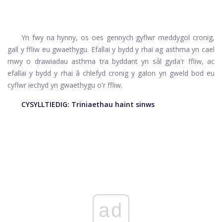
Yn fwy na hynny, os oes gennych gyflwr meddygol cronig,
gall y ffliw eu gwaethygu. Efallai y bydd y rhai ag asthma yn cael
mwy o drawiadau asthma tra byddant yn sâl gyda'r ffliw, ac
efallai y bydd y rhai â chlefyd cronig y galon yn gweld bod eu
cyflwr iechyd yn gwaethygu o'r ffliw.
CYSYLLTIEDIG:
Triniaethau haint sinws
ad