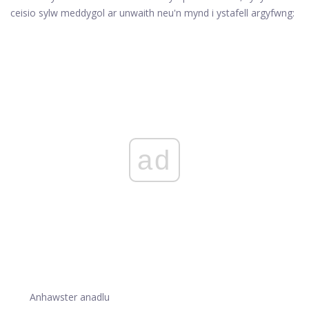
ceisio sylw meddygol ar unwaith neu'n mynd i ystafell argyfwng:
ad
Anhawster anadlu