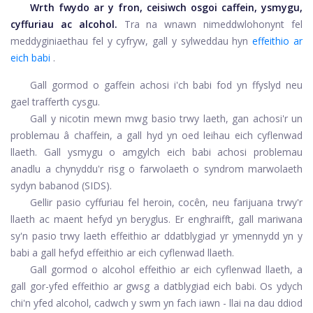
Wrth fwydo ar y fron, ceisiwch osgoi caffein, ysmygu,
cyffuriau ac alcohol.
Tra na wnawn ni
meddwl
ohonynt fel
meddyginiaethau fel y cyfryw, gall y sylweddau hyn
effeithio ar
eich babi
.
Gall gormod o gaffein achosi i'ch babi fod yn ffyslyd neu
gael trafferth cysgu.
Gall y nicotin mewn mwg basio trwy laeth, gan achosi'r un
problemau â chaffein, a gall hyd yn oed leihau eich cyflenwad
llaeth. Gall ysmygu o amgylch eich babi achosi problemau
anadlu a chynyddu'r risg o farwolaeth o syndrom marwolaeth
sydyn babanod (SIDS).
Gellir pasio cyffuriau fel heroin, cocên, neu farijuana trwy'r
llaeth ac maent hefyd yn beryglus. Er enghraifft, gall mariwana
sy'n pasio trwy laeth effeithio ar ddatblygiad yr ymennydd yn y
babi a gall hefyd effeithio ar eich cyflenwad llaeth.
Gall gormod o alcohol effeithio ar eich cyflenwad llaeth, a
gall gor-yfed effeithio ar gwsg a datblygiad eich babi. Os ydych
chi'n yfed alcohol, cadwch y swm yn fach iawn - llai na dau ddiod