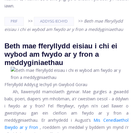
iawn.
>>
>>
Beth mae fferyllydd
PRIF
ADDYSG IECHYD
eisiau i chi ei wybod am fwydo ar y fron a meddyginiaethau
Beth mae fferyllydd eisiau i chi ei
wybod am fwydo ar y fron a
meddyginiaethau
Fferyllydd Addysg Iechyd yn Gwybod Gorau
Ah, llawenydd mamolaeth gynnar. Mae gurgles a gwaedd
babi, poeri, diapers ym mhobman, a'r cwestiwn oesol - a ddylwn
i fwydo ar y fron? Fel fferyllwyr, rydyn ni'n cael llawer o
gwestiynau gan ein cleifion am fwydo ar y fron a
meddyginiaethau. Er anrhydedd i August’s
Mis Cenedlaethol
Bwydo ar y Fron
, roeddem yn meddwl y byddem yn mynd i'r