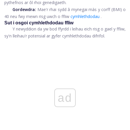
pythefnos ar ôl rhoi genedigaeth.
Gordewdra:
Mae'r rhai sydd â mynegai màs y corff (BMI) o
40 neu fwy mewn risg uwch o ffliw
cymhlethdodau
.
Sut i osgoi cymhlethdodau ffliw
Y newyddion da yw bod ffyrdd i leihau eich risg o gael y ffliw,
sy'n lleihau'r potensial ar gyfer cymhlethdodau difrifol.
ad