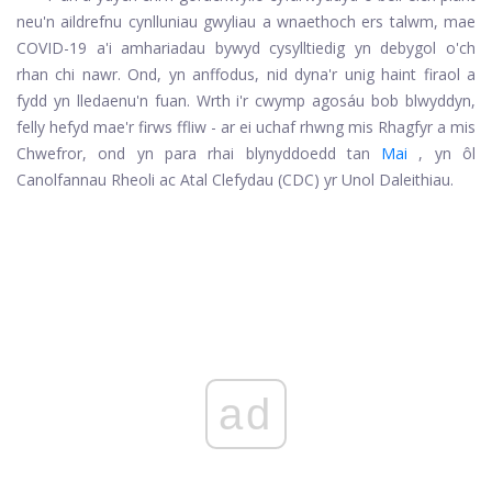
neu'n aildrefnu cynlluniau gwyliau a wnaethoch ers talwm, mae
COVID-19 a'i amhariadau bywyd cysylltiedig yn debygol o'ch
rhan chi nawr. Ond, yn anffodus, nid dyna'r unig haint firaol a
fydd yn lledaenu'n fuan. Wrth i'r cwymp agosáu bob blwyddyn,
felly hefyd mae'r firws ffliw - ar ei uchaf rhwng mis Rhagfyr a mis
Chwefror, ond yn para rhai blynyddoedd tan
Mai
, yn ôl
Canolfannau Rheoli ac Atal Clefydau (CDC) yr Unol Daleithiau.
ad