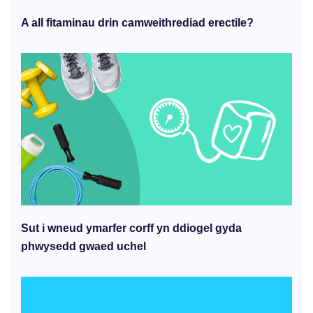
A all fitaminau drin camweithrediad erectile?
Sut i wneud ymarfer corff yn ddiogel gyda
phwysedd gwaed uchel