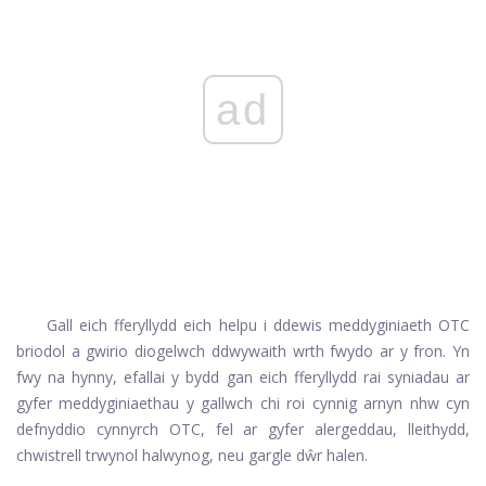
ad
Gall eich fferyllydd eich helpu i ddewis meddyginiaeth OTC
briodol a gwirio diogelwch ddwywaith wrth fwydo ar y fron. Yn
fwy na hynny, efallai y bydd gan eich fferyllydd rai syniadau ar
gyfer meddyginiaethau y gallwch chi roi cynnig arnyn nhw cyn
defnyddio cynnyrch OTC, fel ar gyfer alergeddau, lleithydd,
chwistrell trwynol halwynog, neu gargle dŵr halen.