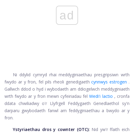
ad
Ni ddylid cymryd rhai meddyginiaethau presgripsiwn wrth
fwydo ar y fron, fel pils rheoli genedigaeth
cynnwys estrogen
.
Gallwch ddod o hyd i wybodaeth am ddiogelwch meddyginiaeth
wrth fwydo ar y fron mewn cyfeiriadau fel
Wedi'i lactio
, cronfa
ddata chwiliadwy o'r Llyfrgell Feddygaeth Genedlaethol sy'n
darparu gwybodaeth fanwl am feddyginiaethau a bwydo ar y
fron.
Ystyriaethau dros y cownter (OTC):
Nid yw'r ffaith eich