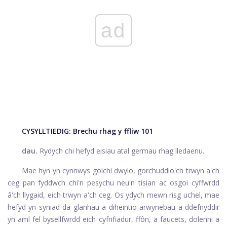
ad
CYSYLLTIEDIG:
Brechu rhag y ffliw 101
dau.
Rydych chi hefyd eisiau atal germau rhag lledaenu.
Mae hyn yn cynnwys golchi dwylo, gorchuddio'ch trwyn a'ch
ceg pan fyddwch chi'n pesychu neu'n tisian ac osgoi cyffwrdd
â'ch llygaid, eich trwyn a'ch ceg. Os ydych mewn risg uchel, mae
hefyd yn syniad da glanhau a diheintio arwynebau a ddefnyddir
yn aml fel bysellfwrdd eich cyfrifiadur, ffôn, a faucets, dolenni a