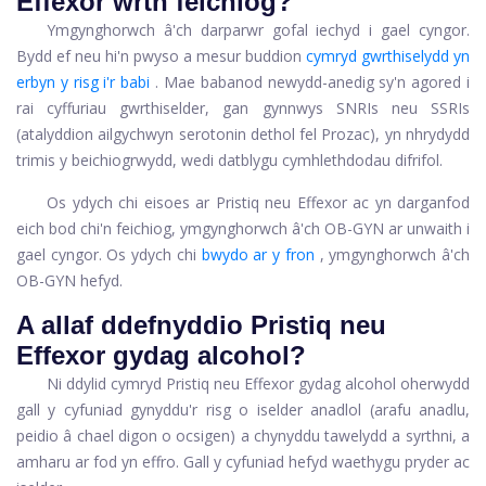
Effexor wrth feichiog?
Ymgynghorwch â'ch darparwr gofal iechyd i gael cyngor.
Bydd ef neu hi'n pwyso a mesur buddion
cymryd gwrthiselydd yn
erbyn y risg i'r babi
. Mae babanod newydd-anedig sy'n agored i
rai cyffuriau gwrthiselder, gan gynnwys SNRIs neu SSRIs
(atalyddion ailgychwyn serotonin dethol fel Prozac), yn nhrydydd
trimis y beichiogrwydd, wedi datblygu cymhlethdodau difrifol.
Os ydych chi eisoes ar Pristiq neu Effexor ac yn darganfod
eich bod chi'n feichiog, ymgynghorwch â'ch OB-GYN ar unwaith i
gael cyngor. Os ydych chi
bwydo ar y fron
, ymgynghorwch â'ch
OB-GYN hefyd.
A allaf ddefnyddio Pristiq neu
Effexor gydag alcohol?
Ni ddylid cymryd Pristiq neu Effexor gydag alcohol oherwydd
gall y cyfuniad gynyddu'r risg o iselder anadlol (arafu anadlu,
peidio â chael digon o ocsigen) a chynyddu tawelydd a syrthni, a
amharu ar fod yn effro. Gall y cyfuniad hefyd waethygu pryder ac