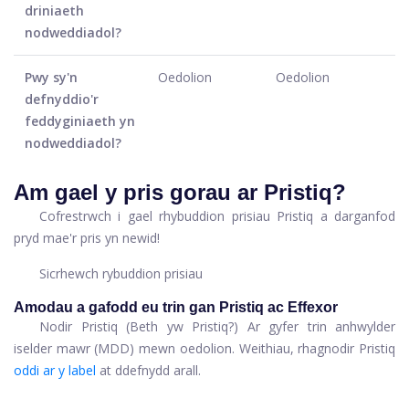
driniaeth
nodweddiadol?
Pwy sy'n
Oedolion
Oedolion
defnyddio'r
feddyginiaeth yn
nodweddiadol?
Am gael y pris gorau ar Pristiq?
Cofrestrwch i gael rhybuddion prisiau Pristiq a darganfod
pryd mae'r pris yn newid!
Sicrhewch rybuddion prisiau
Amodau a gafodd eu trin gan Pristiq ac Effexor
Nodir Pristiq (Beth yw Pristiq?) Ar gyfer trin anhwylder
iselder mawr (MDD) mewn oedolion. Weithiau, rhagnodir Pristiq
oddi ar y label
at ddefnydd arall.