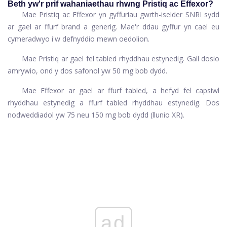
Beth yw'r prif wahaniaethau rhwng Pristiq ac Effexor?
Mae Pristiq ac Effexor yn gyffuriau gwrth-iselder SNRI sydd
ar gael ar ffurf brand a generig. Mae'r ddau gyffur yn cael eu
cymeradwyo i'w defnyddio mewn oedolion.
Mae Pristiq ar gael fel tabled rhyddhau estynedig. Gall dosio
amrywio, ond y dos safonol yw 50 mg bob dydd.
Mae Effexor ar gael ar ffurf tabled, a hefyd fel capsiwl
rhyddhau estynedig a ffurf tabled rhyddhau estynedig. Dos
nodweddiadol yw 75 neu 150 mg bob dydd (llunio XR).
ad