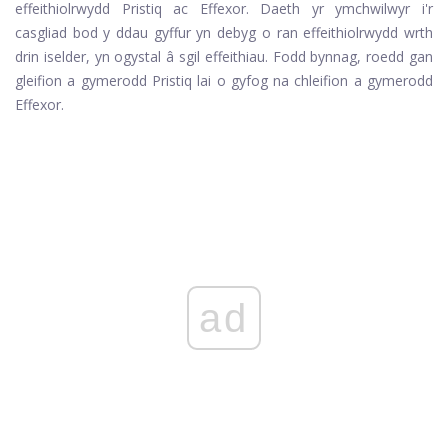
effeithiolrwydd Pristiq ac Effexor. Daeth yr ymchwilwyr i'r
casgliad bod y ddau gyffur yn debyg o ran effeithiolrwydd wrth
drin iselder, yn ogystal â sgil effeithiau. Fodd bynnag, roedd gan
gleifion a gymerodd Pristiq lai o gyfog na chleifion a gymerodd
Effexor.
ad