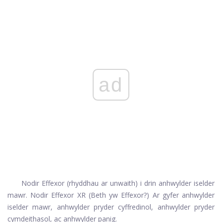
ad
Nodir Effexor (rhyddhau ar unwaith) i drin anhwylder iselder
mawr. Nodir Effexor XR (Beth yw Effexor?) Ar gyfer anhwylder
iselder mawr, anhwylder pryder cyffredinol, anhwylder pryder
cymdeithasol, ac anhwylder panig.