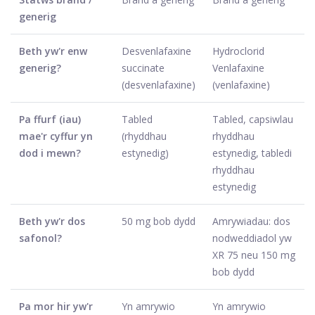
generig
Beth yw'r enw
Desvenlafaxine
Hydroclorid
generig?
succinate
Venlafaxine
(desvenlafaxine)
(venlafaxine)
Pa ffurf (iau)
Tabled
Tabled, capsiwlau
mae'r cyffur yn
(rhyddhau
rhyddhau
dod i mewn?
estynedig)
estynedig, tabledi
rhyddhau
estynedig
Beth yw'r dos
50 mg bob dydd
Amrywiadau: dos
safonol?
nodweddiadol yw
XR 75 neu 150 mg
bob dydd
Pa mor hir yw'r
Yn amrywio
Yn amrywio