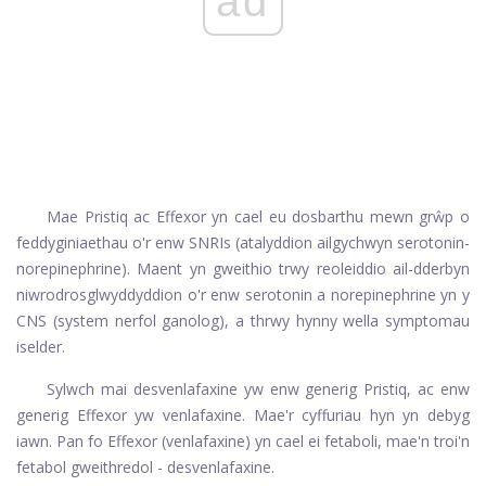
ad
Mae Pristiq ac Effexor yn cael eu dosbarthu mewn grŵp o
feddyginiaethau o'r enw SNRIs (atalyddion ailgychwyn serotonin-
norepinephrine). Maent yn gweithio trwy reoleiddio ail-dderbyn
niwrodrosglwyddyddion o'r enw serotonin a norepinephrine yn y
CNS (system nerfol ganolog), a thrwy hynny wella symptomau
iselder.
Sylwch mai desvenlafaxine yw enw generig Pristiq, ac enw
generig Effexor yw venlafaxine. Mae'r cyffuriau hyn yn debyg
iawn. Pan fo Effexor (venlafaxine) yn cael ei fetaboli, mae'n troi'n
fetabol gweithredol - desvenlafaxine.