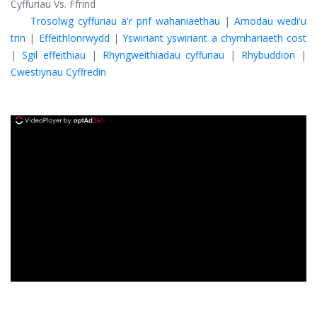
Cyffuriau Vs. Ffrind
Trosolwg cyffuriau a'r prif wahaniaethau
|
Amodau wedi'u
trin
|
Effeithlonrwydd
|
Yswiriant yswiriant a chymhariaeth cost
|
Sgil effeithiau
|
Rhyngweithiadau cyffuriau
|
Rhybuddion
|
Cwestiynau Cyffredin
ad