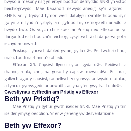
bwyso a mesur y risg yn erbyn buddion defnyddio SNRI yn ystod
beichiogrwydd. Mae babanod newydd-anedig sy'n agored i
SNRIs yn y trydydd tymor wedi datblygu cymhlethdodau sy'n
gofyn am fynd i'r ysbyty am gyfnod hir, cefnogaeth anadlol a
bwydo tiwb. Os ydych chi eisoes ar Pristiq neu Effexor ac yn
darganfod eich bod chi'n feichiog, cysylltwch â'ch darparwr gofal
iechyd ar unwaith.
Pristiq:
Llyncwch dabled gyfan, gyda dŵr. Peidiwch â chnoi,
malu, toddi na rhannu'r tabledi.
Effexor XR:
Capsiwl llyncu cyfan gyda dŵr. Peidiwch â
rhannu, malu, cnoi, na gosod y capsiwl mewn dŵr. Fel arall,
gallwch agor y capsiwl, taenellwch y cynnwys ar lwyaid o afalau,
a llyncu'r gymysgedd ar unwaith, ac yna yfed gwydraid o ddŵr.
Cwestiynau cyffredin am Pristiq vs Effexor
Beth yw Pristiq?
Mae Pristiq yn gyffur gwrth-iselder SNRI. Mae Pristiq yn trin
iselder ymysg oedolion. Yr enw generig yw desvenlafaxine.
Beth yw Effexor?