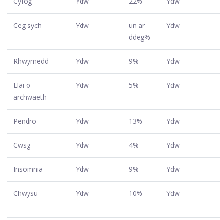
Cyfog
Ydw
22%
Ydw
Ceg sych
Ydw
un ar
Ydw
ddeg%
Rhwymedd
Ydw
9%
Ydw
Llai o
Ydw
5%
Ydw
archwaeth
Pendro
Ydw
13%
Ydw
Cwsg
Ydw
4%
Ydw
Insomnia
Ydw
9%
Ydw
Chwysu
Ydw
10%
Ydw