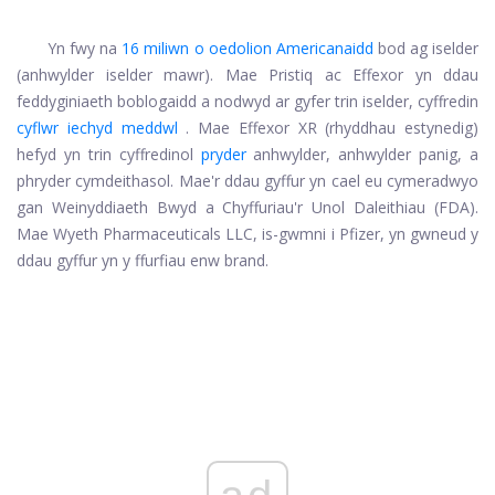
Yn fwy na
16 miliwn o oedolion Americanaidd
bod ag iselder
(anhwylder iselder mawr). Mae Pristiq ac Effexor yn ddau
feddyginiaeth boblogaidd a nodwyd ar gyfer trin iselder, cyffredin
cyflwr iechyd meddwl
. Mae Effexor XR (rhyddhau estynedig)
hefyd yn trin cyffredinol
pryder
anhwylder, anhwylder panig, a
phryder cymdeithasol. Mae'r ddau gyffur yn cael eu cymeradwyo
gan Weinyddiaeth Bwyd a Chyffuriau'r Unol Daleithiau (FDA).
Mae Wyeth Pharmaceuticals LLC, is-gwmni i Pfizer, yn gwneud y
ddau gyffur yn y ffurfiau enw brand.