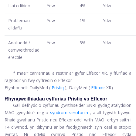
Llai o libido
Ydw
4%
Ydw
Problemau
Ydw
1%
Ydw
alldaflu
Analluedd /
Ydw
3%
Ydw
camweithrediad
erectile
* mae'r canrannau a restrir ar gyfer Effexor XR, y ffurfiad a
ragnodir yn fwy cyffredin o Effexor
Ffynhonnell: DailyMed (
Pristiq
), DailyMed (
Effexor
XR)
Rhyngweithiadau cyffuriau Pristiq vs Effexor
Gall defnyddio cyffuriau gwrthiselder SNRI gydag atalyddion
MAO gynyddu'r risg o
syndrom serotonin
, a all fygwth bywyd.
Rhaid gwahanu Pristiq neu Effexor oddi wrth MAOI erbyn saith i
14 diwrnod, yn dibynnu ar ba feddyginiaeth sy'n cael ei stopio
gyntaf. Ni ddylid cymryd Pristiq nac Effexor gyda