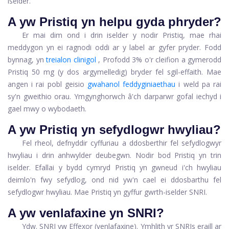
iselder.
A yw Pristiq yn helpu gyda phryder?
Er mai dim ond i drin iselder y nodir Pristiq, mae rhai
meddygon yn ei ragnodi oddi ar y label ar gyfer pryder. Fodd
bynnag, yn
treialon clinigol
, Profodd 3% o'r cleifion a gymerodd
Pristiq 50 mg (y dos argymelledig) bryder fel sgil-effaith. Mae
angen i rai pobl geisio
gwahanol feddyginiaethau
i weld pa rai
sy'n gweithio orau. Ymgynghorwch â'ch darparwr gofal iechyd i
gael mwy o wybodaeth.
A yw Pristiq yn sefydlogwr hwyliau?
Fel rheol, defnyddir cyffuriau a ddosberthir fel sefydlogwyr
hwyliau i drin anhwylder deubegwn. Nodir bod Pristiq yn trin
iselder. Efallai y bydd cymryd Pristiq yn gwneud i'ch hwyliau
deimlo'n fwy sefydlog, ond nid yw'n cael ei ddosbarthu fel
sefydlogwr hwyliau. Mae Pristiq yn gyffur gwrth-iselder SNRI.
A yw venlafaxine yn SNRI?
Ydw. SNRI yw Effexor (venlafaxine). Ymhlith yr SNRIs eraill ar