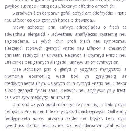
gwybod sut mae Pristiq neu Effexor yn effeithio arnoch chi.
Siaradwch â'ch darparwr gofal iechyd am ddefnyddio Pristiq
neu Effexor os oes gennych hanes o drawiadau.
Mewn achosion prin, cafwyd adroddiadau o frech ac
adweithiau alergaidd / adweithiau anaffylacsis systemig neu
angioedema. Os ydych chi'n profi brech neu symptomau
alergaidd, stopiwch gymryd Pristiq neu Effexor a cheisiwch
driniaeth feddygol ar unwaith. Peidiwch â chymryd Pristiq neu
Effexor os oes gennych alergedd i unrhyw un o'r cynhwysion.
Mae achosion prin o glefyd yr ysgyfaint rhyngrstitol a
niwmonia eosinoffilig wedi bod yn gysylltiedig â'r
meddyginiaethau hyn. Os ydych chi'n cymryd Pristiq neu Effexor
a bod gennych fyrder anadl, peswch, neu anghysur yn y frest,
ceisiwch sylw meddygol ar unwaith.
Dim ond os yw'r budd i'r fam yn fwy na'r risg i'r babi y dylid
defnyddio Pristiq neu Effexor yn ystod beichiogrwydd. Gall atal y
feddyginiaeth achosi ailwaelu iselder neu bryder. Felly, dylid
gwerthuso cleifion fesul achos. Gall eich darparwr gofal iechyd