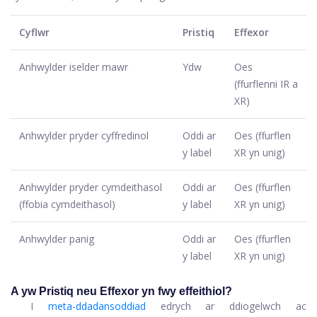
Cyflwr
Pristiq
Effexor
Anhwylder iselder mawr
Ydw
Oes
(ffurflenni IR a
XR)
Anhwylder pryder cyffredinol
Oddi ar
Oes (ffurflen
y label
XR yn unig)
Anhwylder pryder cymdeithasol
Oddi ar
Oes (ffurflen
(ffobia cymdeithasol)
y label
XR yn unig)
Anhwylder panig
Oddi ar
Oes (ffurflen
y label
XR yn unig)
A yw Pristiq neu Effexor yn fwy effeithiol?
I
meta-ddadansoddiad
edrych ar ddiogelwch ac