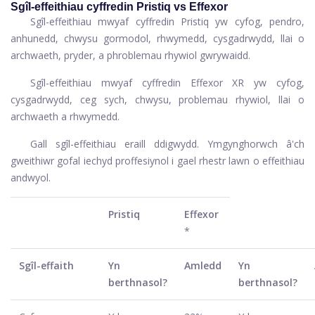
Sgîl-effeithiau cyffredin Pristiq vs Effexor
Sgîl-effeithiau mwyaf cyffredin Pristiq yw cyfog, pendro,
anhunedd, chwysu gormodol, rhwymedd, cysgadrwydd, llai o
archwaeth, pryder, a phroblemau rhywiol gwrywaidd.
Sgîl-effeithiau mwyaf cyffredin Effexor XR yw cyfog,
cysgadrwydd, ceg sych, chwysu, problemau rhywiol, llai o
archwaeth a rhwymedd.
Gall sgîl-effeithiau eraill ddigwydd. Ymgynghorwch â'ch
gweithiwr gofal iechyd proffesiynol i gael rhestr lawn o effeithiau
andwyol.
Pristiq
Effexor
*
Sgîl-effaith
Yn
Amledd
Yn
berthnasol?
berthnasol?