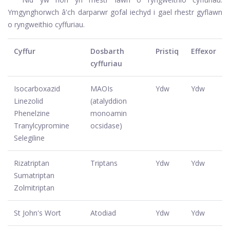
Ymgynghorwch â'ch darparwr gofal iechyd i gael rhestr gyflawn
o ryngweithio cyffuriau.
Cyffur
Dosbarth
Pristiq
Effexor
cyffuriau
Isocarboxazid
MAOIs
Ydw
Ydw
Linezolid
(atalyddion
Phenelzine
monoamin
Tranylcypromine
ocsidase)
Selegiline
Rizatriptan
Triptans
Ydw
Ydw
Sumatriptan
Zolmitriptan
St John's Wort
Atodiad
Ydw
Ydw