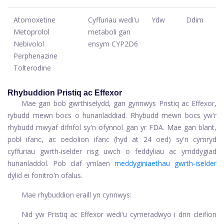
Atomoxetine
Cyffuriau wedi'u
Ydw
Ddim
Metoprolol
metaboli gan
Nebivolol
ensym CYP2D6
Perphenazine
Tolterodine
Rhybuddion Pristiq ac Effexor
Mae gan bob gwrthiselydd, gan gynnwys Pristiq ac Effexor,
rybudd mewn bocs o hunanladdiad. Rhybudd mewn bocs yw'r
rhybudd mwyaf difrifol sy'n ofynnol gan yr FDA. Mae gan blant,
pobl ifanc, ac oedolion ifanc (hyd at 24 oed) sy'n cymryd
cyffuriau gwrth-iselder risg uwch o feddyliau ac ymddygiad
hunanladdol. Pob claf ymlaen
meddyginiaethau gwrth-iselder
dylid ei fonitro'n ofalus.
Mae rhybuddion eraill yn cynnwys:
Nid yw Pristiq ac Effexor wedi'u cymeradwyo i drin cleifion