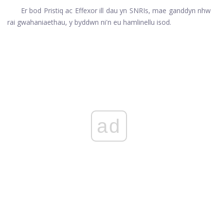
Er bod Pristiq ac Effexor ill dau yn SNRIs, mae ganddyn nhw
rai gwahaniaethau, y byddwn ni'n eu hamlinellu isod.
ad