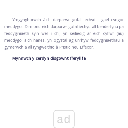
Ymgynghorwch â'ch darparwr gofal iechyd i gael cyngor
meddygol. Dim ond eich darparwr gofal iechyd all benderfynu pa
feddyginiaeth sy'n well i chi, yn seiliedig ar eich cyflwr (au)
meddygol a'ch hanes, yn ogystal ag unrhyw feddyginiaethau a
gymerwch a all ryngweithio â Pristiq neu Effexor.
Mynnwch y cerdyn disgownt fferyllfa
ad