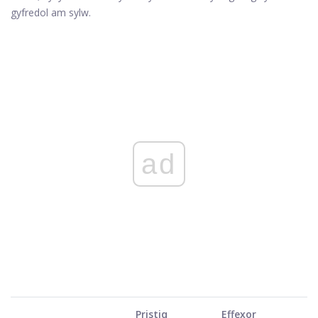
gyfredol am sylw.
ad
Pristiq
Effexor