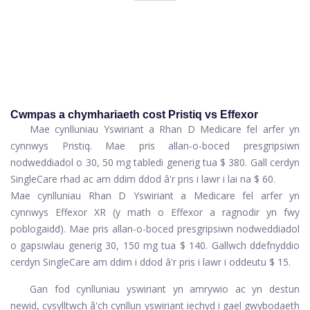
Cwmpas a chymhariaeth cost Pristiq vs Effexor
Mae cynlluniau Yswiriant a Rhan D Medicare fel arfer yn
cynnwys Pristiq. Mae pris allan-o-boced presgripsiwn
nodweddiadol o 30, 50 mg tabledi generig tua $ 380. Gall cerdyn
SingleCare rhad ac am ddim ddod â'r pris i lawr i lai na $ 60.
Mae cynlluniau Rhan D Yswiriant a Medicare fel arfer yn
cynnwys Effexor XR (y math o Effexor a ragnodir yn fwy
poblogaidd). Mae pris allan-o-boced presgripsiwn nodweddiadol
o gapsiwlau generig 30, 150 mg tua $ 140. Gallwch ddefnyddio
cerdyn SingleCare am ddim i ddod â'r pris i lawr i oddeutu $ 15.
Gan fod cynlluniau yswiriant yn amrywio ac yn destun
newid, cysylltwch â'ch cynllun yswiriant iechyd i gael gwybodaeth