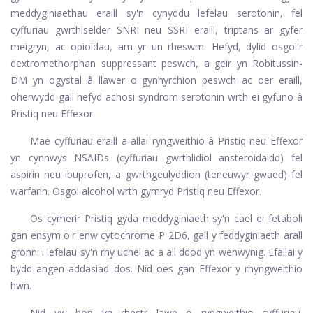
meddyginiaethau eraill sy'n cynyddu lefelau serotonin, fel
cyffuriau gwrthiselder SNRI neu SSRI eraill, triptans ar gyfer
meigryn, ac opioidau, am yr un rheswm. Hefyd, dylid osgoi'r
dextromethorphan suppressant peswch, a geir yn Robitussin-
DM yn ogystal â llawer o gynhyrchion peswch ac oer eraill,
oherwydd gall hefyd achosi syndrom serotonin wrth ei gyfuno â
Pristiq neu Effexor.
Mae cyffuriau eraill a allai ryngweithio â Pristiq neu Effexor
yn cynnwys NSAIDs (cyffuriau gwrthlidiol ansteroidaidd) fel
aspirin neu ibuprofen, a gwrthgeulyddion (teneuwyr gwaed) fel
warfarin. Osgoi alcohol wrth gymryd Pristiq neu Effexor.
Os cymerir Pristiq gyda meddyginiaeth sy'n cael ei fetaboli
gan ensym o'r enw cytochrome P 2D6, gall y feddyginiaeth arall
gronni i lefelau sy'n rhy uchel ac a all ddod yn wenwynig. Efallai y
bydd angen addasiad dos. Nid oes gan Effexor y rhyngweithio
hwn.
Nid yw hon yn rhestr lawn o ryngweithio cyffuriau.