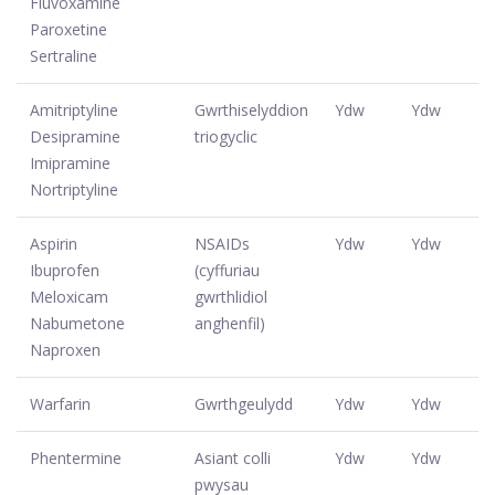
Fluvoxamine
Paroxetine
Sertraline
Amitriptyline
Gwrthiselyddion
Ydw
Ydw
Desipramine
triogyclic
Imipramine
Nortriptyline
Aspirin
NSAIDs
Ydw
Ydw
Ibuprofen
(cyffuriau
Meloxicam
gwrthlidiol
Nabumetone
anghenfil)
Naproxen
Warfarin
Gwrthgeulydd
Ydw
Ydw
Phentermine
Asiant colli
Ydw
Ydw
pwysau