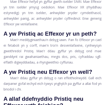
Mae Effexor hefyd yn gyffur gwrth-iselder SNRI. Mae Effexor
yn trin iselder ymysg oedolion. Mae Effexor XR (rhyddhau
estynedig) yn trin iselder, anhwylder pryder cymdeithasol,
anhwylder panig, ac anhwylder pryder cyffredinol. Enw generig
Effexor yw venlafaxine.
A yw Pristiq ac Effexor yr un peth?
Mae'r meddyginiaethau'n debyg iawn. Pan fo Effexor yn cael
ei fetaboli yn y corff, mae'n troi'n desvenlafaxine, cynhwysyn
gweithredol Pristiq. Mae'r ddau gyffur yn debyg ond mae
ganddynt rai gwahaniaethau, megis dos, pris, cyfraddau sgîl-
effaith digwyddiadau, a rhyngweithio cyffuriau.
A yw Pristiq neu Effexor yn well?
Mae'r ddau gyffur yn debyg o ran effeithiolrwydd. Gall eich
darparwr gofal iechyd eich tywys ynghylch pa gyffur a allai fod yn
briodol i chi.
A allaf ddefnyddio Pristiq neu