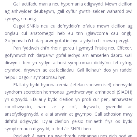
Gall actifadu mania neu hypomania ddigwydd. Mewn cleifion
ag anhwylder deubegwn, gall cyffur gwrth-iselder wahardd pwl
cymysg / manig.
Osgoi SNRIs neu eu defnyddio'n ofalus mewn cleifion ag
onglau cul anatomegol heb eu trin (glawcoma cau ongl).
Gofynnwch i'ch darparwr gofal iechyd a ydych chi mewn perygl.
Pan fyddwch chi'n rhoi'r gorau i gymryd Pristiq neu Effexor,
gofynnwch i'ch darparwr gofal iechyd am amserlen dapro. Gall
dirwyn i ben yn sydyn achosi symptomau diddyfnu fel cyfog,
cryndod, dryswch ac atafaeliadau. Gall lleihau'r dos yn raddol
helpu i osgoi'r symptomau hyn.
Efallai y bydd hyponatremia (lefelau sodiwm isel) oherwydd
syndrom secretion hormonau gwrthwenwyn amhriodol (SIADH)
yn digwydd. Efallai y bydd cleifion yn profi cur pen, anhawster
canolbwyntio, nam ar y cof, dryswch, gwendid ac
ansefydlogrwydd, a allai arwain at gwympo. Gall achosion mwy
difrifol ddigwydd. Dylai cleifion geisio triniaeth frys os bydd
symptomau'n digwydd, a dod â'r SNRI i ben.
Peidiwch â gyrru na gweithredu peiriannau nes eich bod yn