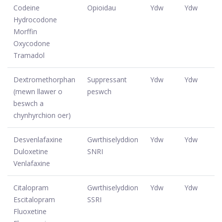
Codeine
Opioidau
Ydw
Ydw
Hydrocodone
Morffin
Oxycodone
Tramadol
Dextromethorphan
Suppressant
Ydw
Ydw
(mewn llawer o
peswch
beswch a
chynhyrchion oer)
Desvenlafaxine
Gwrthiselyddion
Ydw
Ydw
Duloxetine
SNRI
Venlafaxine
Citalopram
Gwrthiselyddion
Ydw
Ydw
Escitalopram
SSRI
Fluoxetine