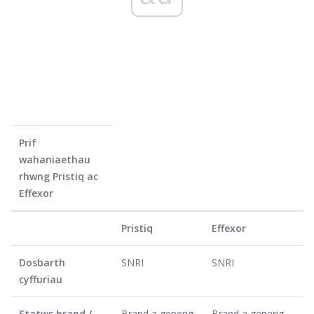
Prif
wahaniaethau
rhwng Pristiq ac
Effexor
Pristiq
Effexor
Dosbarth
SNRI
SNRI
cyffuriau
Statws brand /
Brand a generig
Brand a generig