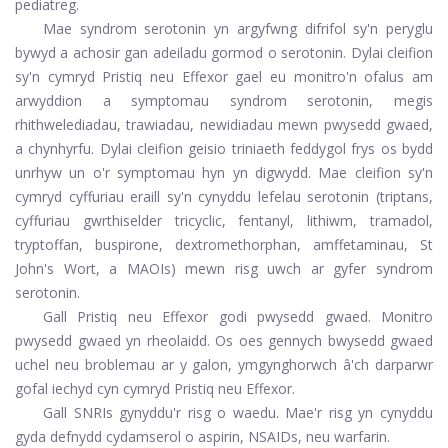
pediatreg.
Mae syndrom serotonin yn argyfwng difrifol sy'n peryglu
bywyd a achosir gan adeiladu gormod o serotonin. Dylai cleifion
sy'n cymryd Pristiq neu Effexor gael eu monitro'n ofalus am
arwyddion a symptomau syndrom serotonin, megis
rhithwelediadau, trawiadau, newidiadau mewn pwysedd gwaed,
a chynhyrfu. Dylai cleifion geisio triniaeth feddygol frys os bydd
unrhyw un o'r symptomau hyn yn digwydd. Mae cleifion sy'n
cymryd cyffuriau eraill sy'n cynyddu lefelau serotonin (triptans,
cyffuriau gwrthiselder tricyclic, fentanyl, lithiwm, tramadol,
tryptoffan, buspirone, dextromethorphan, amffetaminau, St
John's Wort, a MAOIs) mewn risg uwch ar gyfer syndrom
serotonin.
Gall Pristiq neu Effexor godi pwysedd gwaed. Monitro
pwysedd gwaed yn rheolaidd. Os oes gennych bwysedd gwaed
uchel neu broblemau ar y galon, ymgynghorwch â'ch darparwr
gofal iechyd cyn cymryd Pristiq neu Effexor.
Gall SNRIs gynyddu'r risg o waedu. Mae'r risg yn cynyddu
gyda defnydd cydamserol o aspirin, NSAIDs, neu warfarin.